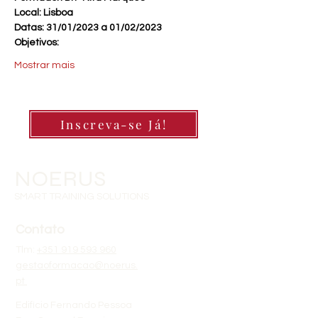
Local: Lisboa
Datas: 31/01/2023 a 01/02/2023
Objetivos:
Mostrar mais
Inscreva-se Já!
NOERUS
SMART TRAINING SOLUTIONS
Contato
Tlm:
+351 919 593 960
gestaoformacao@noerus.
pt
Edifício Fernando Pessoa