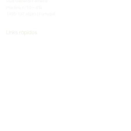
Rua General Ferreira
Martins, n.º10 – 6ºB
1495-137 Algés | Portugal
Links rápidos
Sobre Nós
Calendário
Áreas de Formação
Reclamacao (livroreclamacoes.pt)