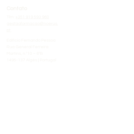
Contato
Tlm:
+351 919 593 960
gestaoformacao@noerus.
pt
Edifício Fernando Pessoa
Rua General Ferreira
Martins, n.º10 – 6ºB
1495-137 Algés | Portugal
Links rápidos
Sobre Nós
Calendário
Áreas de Formação
Reclamacao (livroreclamacoes.pt)