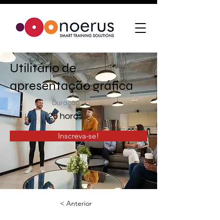
Utilitário de
apresentação gráfica
Duração
25 horas
Inscreva-se!
< Anterior