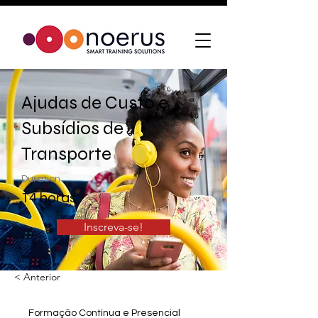
Ajudas de Custo e
Subsídios de
Transporte
Duration
14 horas
Inscreva-se!
< Anterior
Formação Contínua e Presencial