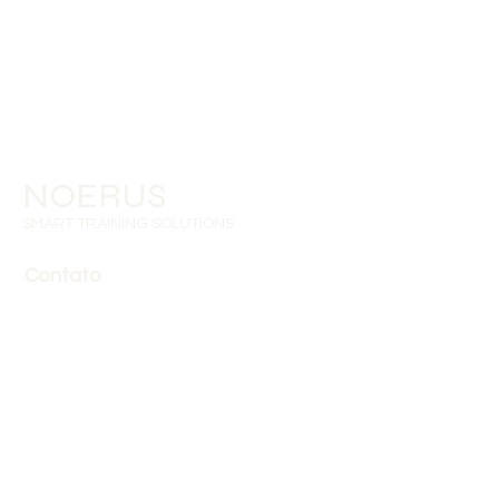
NOERUS
SMART TRAINING SOLUTIONS
Contato
Tlm:
+351 919 593 960
gestaoformacao@noerus.
pt
Edifício Fernando Pessoa
Rua General Ferreira
Martins, n.º10 – 6ºB
1495-137 Algés | Portugal