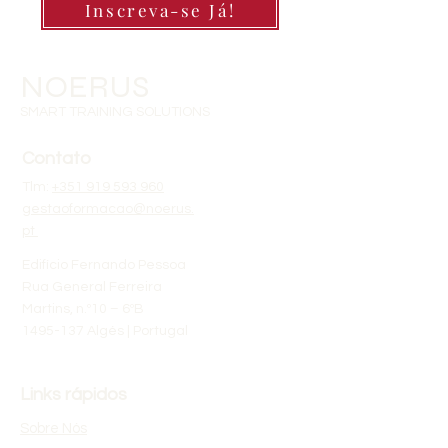
Inscreva-se Já!
NOERUS
SMART TRAINING SOLUTIONS
Contato
Tlm:
+351 919 593 960
gestaoformacao@noerus.
pt
Edifício Fernando Pessoa
Rua General Ferreira
Martins, n.º10 – 6ºB
1495-137 Algés | Portugal
Links rápidos
Sobre Nós