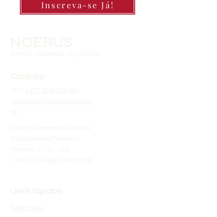
Inscreva-se Já!
NOERUS
SMART TRAINING SOLUTIONS
Contato
Tlm:
+351 919 593 960
gestaoformacao@noerus.
pt
Edifício Fernando Pessoa
Rua General Ferreira
Martins, n.º10 – 6ºB
1495-137 Algés | Portugal
Links rápidos
Sobre Nós