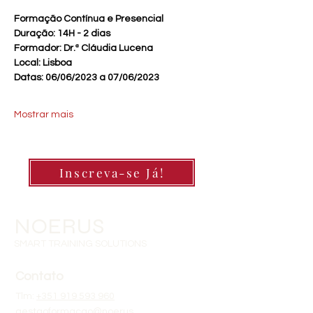
Formação Contínua e Presencial
Duração: 14H - 2 dias
Formador: Dr.ª Cláudia Lucena
Local: Lisboa
Datas: 06/06/2023 a 07/06/2023
Mostrar mais
Inscreva-se Já!
NOERUS
SMART TRAINING SOLUTIONS
Contato
Tlm:
+351 919 593 960
gestaoformacao@noerus.