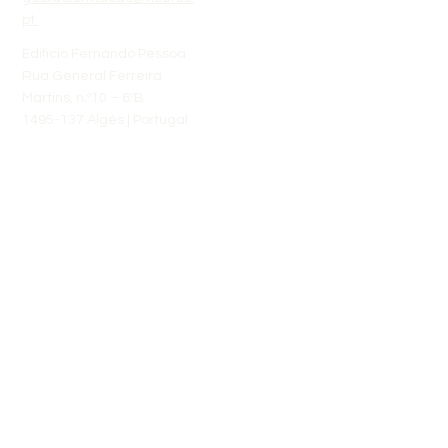
pt
Edifício Fernando Pessoa
Rua General Ferreira
Martins, n.º10 – 6ºB
1495-137 Algés | Portugal
Links rápidos
Sobre Nós
Calendário
Áreas de Formação
Reclamacao (livroreclamacoes.pt)