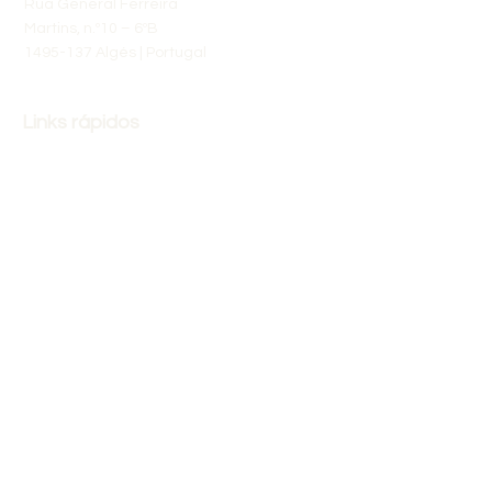
Rua General Ferreira
Martins, n.º10 – 6ºB
1495-137 Algés | Portugal
Links rápidos
Sobre Nós
Calendário
Áreas de Formação
Reclamacao (livroreclamacoes.pt)