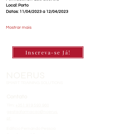
Local: Porto
Datas: 11/04/2023 a 12/04/2023
Mostrar mais
Inscreva-se Já!
NOERUS
SMART TRAINING SOLUTIONS
Contato
Tlm:
+351 919 593 960
gestaoformacao@noerus.
pt
Edifício Fernando Pessoa