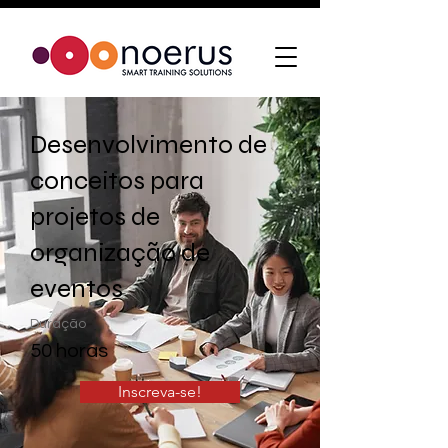
Desenvolvimento de
conceitos para
projetos de
organização de
eventos
Duração
50 horas
Inscreva-se!