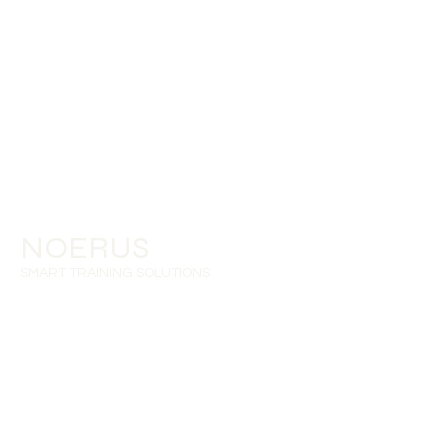
NOERUS
SMART TRAINING SOLUTIONS
Contato
Tlm:
+351 919 593 960
gestaoformacao@noerus.
pt
Edifício Fernando Pessoa