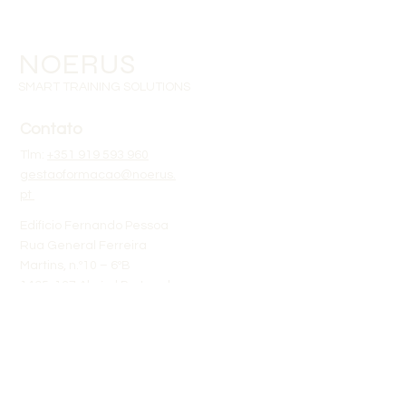
NOERUS
SMART TRAINING SOLUTIONS
Contato
Tlm:
+351 919 593 960
gestaoformacao@noerus.
pt
Edifício Fernando Pessoa
Rua General Ferreira
Martins, n.º10 – 6ºB
1495-137 Algés | Portugal
Links rápidos
Sobre Nós
Calendário