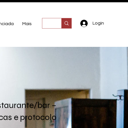
Login
nciada
Mais
staurante/bar –
cas e protocolo