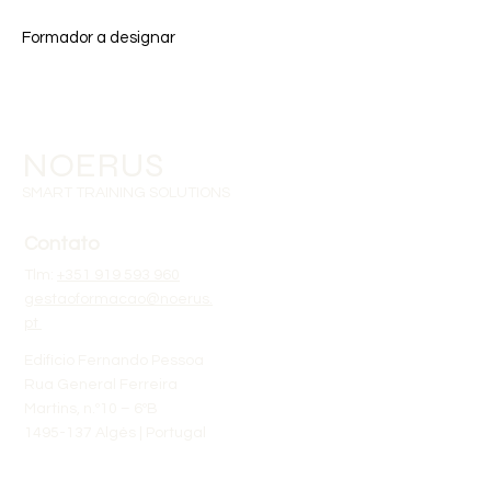
Formador a designar
NOERUS
SMART TRAINING SOLUTIONS
Contato
Tlm:
+351 919 593 960
gestaoformacao@noerus.
pt
Edifício Fernando Pessoa
Rua General Ferreira
Martins, n.º10 – 6ºB
1495-137 Algés | Portugal